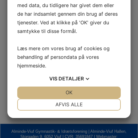
med data, du tidligere har givet dem eller
Book
de har indsamlet gennem din brug af deres
tjenester. Ved at klikke på 'OK' giver du
samtykke til disse formål.
Læs mere om vores brug af cookies og
Sponsorer
behandling af persondata på vores
hjemmeside.
VIS
DETALJER
JA
NEJ
OK
JA
NEJ
NØDVENDIGE
PRÆFERENCER
AFVIS ALLE
JA
NEJ
JA
NEJ
MARKETING
STATISTIK
Alminde-Viuf Gymnastik- & Idrætsforening | Alminde-Viuf Hallen,
Storgaden 9, 6052 Viuf | CVR: 35691847 | Webmaster: