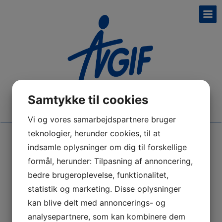
Samtykke til cookies
Vi og vores samarbejdspartnere bruger
teknologier, herunder cookies, til at
indsamle oplysninger om dig til forskellige
Booking
formål, herunder: Tilpasning af annoncering,
bedre brugeroplevelse, funktionalitet,
Alle bestyrelsesmedlemmer under AVGIFs afdeilinger, kan
statistik og marketing. Disse oplysninger
booke hallens cafeteria og bybannerne med deres
kan blive delt med annoncerings- og
medlemslogin.
analysepartnere, som kan kombinere dem
Øvrige foreningsrepræsentanter skal være oprettet her: