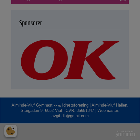
Sponsorer
Alminde-Viuf Gymnastik- & Idrætsforening | Alminde-Viuf Hallen,
Storgaden 9, 6052 Viuf | CVR: 35691847 | Webmaster:
avgif.dk@gmail.com