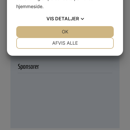
hjemmeside.
Besøg 0. - 1. klasse
VIS
DETALJER
Besøg 2. - 4. klasse
JA
NEJ
OK
JA
NEJ
NØDVENDIGE
PRÆFERENCER
AFVIS ALLE
Besøg Damesenior
JA
NEJ
JA
NEJ
MARKETING
STATISTIK
Sponsorer