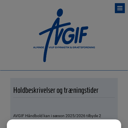
Holdbeskrivelser og træningstider
AVGIF Håndbold kan i sæson 2025/2026 tilbyde 2
håndboldhold: