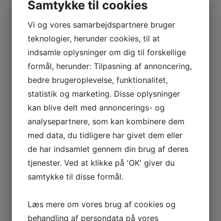
Samtykke til cookies
Mini
0. - 1. klasse samt. GLO - Totalhåndbold
Vi og vores samarbejdspartnere bruger
Sæsonen starter i uge 33.
teknologier, herunder cookies, til at
Vi træner tirsdage kl. 16.15 - 17.15
indsamle oplysninger om dig til forskellige
formål, herunder: Tilpasning af annoncering,
bedre brugeroplevelse, funktionalitet,
Maxi
2. - 4. klasse - Totalhåndbold
statistik og marketing. Disse oplysninger
kan blive delt med annoncerings- og
Sæsonen starter i uge 33.
Vi træner tirsdage kl. 17.15 - 18.30
analysepartnere, som kan kombinere dem
med data, du tidligere har givet dem eller
de har indsamlet gennem din brug af deres
tjenester. Ved at klikke på 'OK' giver du
For yderligere information om de enkelte hold kan findes
under fanerne "
Skolebørn
". Ved spørgsmål til holdene, kan
samtykke til disse formål.
der rækkes ud til træner Karina Mehlsen på tlf. 60 16 71
39.
Læs mere om vores brug af cookies og
behandling af persondata på vores