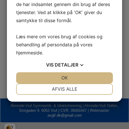
de har indsamlet gennem din brug af deres
tjenester. Ved at klikke på 'OK' giver du
samtykke til disse formål.
Sponsorer
Læs mere om vores brug af cookies og
behandling af persondata på vores
hjemmeside.
VIS
DETALJER
JA
NEJ
OK
JA
NEJ
NØDVENDIGE
PRÆFERENCER
AFVIS ALLE
JA
NEJ
JA
NEJ
Alminde-Viuf Gymnastik- & Idrætsforening | Alminde-Viuf Hallen,
MARKETING
STATISTIK
Storgaden 9, 6052 Viuf | CVR: 35691847 | Webmaster:
avgif.dk@gmail.com