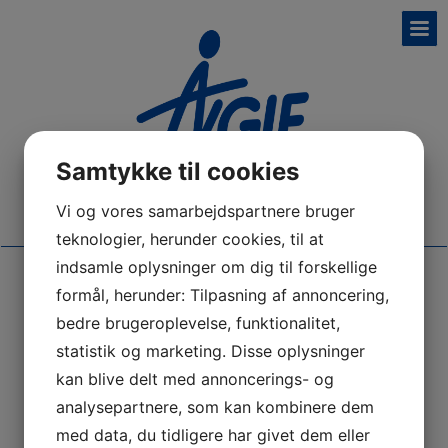
Samtykke til cookies
Vi og vores samarbejdspartnere bruger
teknologier, herunder cookies, til at
indsamle oplysninger om dig til forskellige
formål, herunder: Tilpasning af annoncering,
Politikker
bedre brugeroplevelse, funktionalitet,
statistik og marketing. Disse oplysninger
kan blive delt med annoncerings- og
Privatlivspolitik for AVGIF
(
81.2 Kb
)
analysepartnere, som kan kombinere dem
Databehandlingsaftale mellem Conventus og
med data, du tidligere har givet dem eller
AVGIF
(
0.3 Mb
)