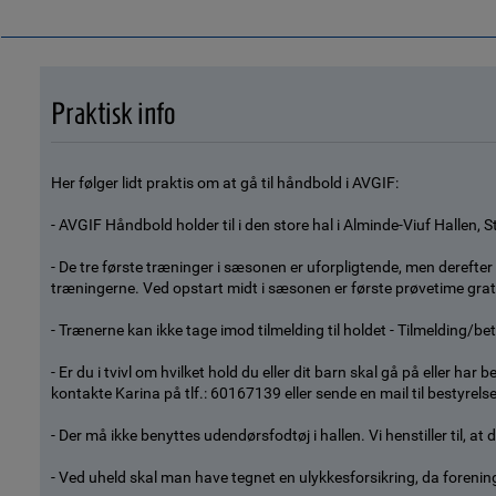
Praktisk info
Her følger lidt praktis om at gå til håndbold i AVGIF:
- AVGIF Håndbold holder til i den store hal i Alminde-Viuf Hallen, 
- De tre første træninger i sæsonen er uforpligtende, men derefter 
træningerne. Ved opstart midt i sæsonen er første prøvetime grat
- Trænerne kan ikke tage imod tilmelding til holdet - Tilmelding/bet
- Er du i tvivl om hvilket hold du eller dit barn skal gå på eller h
kontakte Karina på tlf.: 60167139 eller sende en mail til bestyre
- Der må ikke benyttes udendørsfodtøj i hallen. Vi henstiller til, at 
- Ved uheld skal man have tegnet en ulykkesforsikring, da foreninge