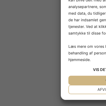
kan blive delt med a
analysepartnere, so
med data, du tidliger
de har indsamlet gen
tjenester. Ved at kli
samtykke til disse fo
Læs mere om vores b
behandling af perso
hjemmeside.
VIS
DE
JA
NEJ
NØDVENDIGE
AFVI
JA
NEJ
MARKETING