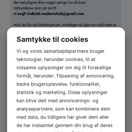
der naturligvis ikke nogen penge fra dit kort.
Udmeldelse sker på skrift
til
avgif.fodbold.medlemskab@gmail.com
Hvis du får nyt betalingskort, modtager du igen en mail med et
betalingslink. Her kan du så betale, og dit nye kort tilmeldes
automatisk abonnementsordningen.
Samtykke til cookies
Er det sikkert?
Vi og vores samarbejdspartnere bruger
Ja, dine kortoplysninger modtager hverken Almind/Viuf GIF
teknologier, herunder cookies, til at
eller DBU. De behandles fortroligt og sikkert af QuickPay og
indsamle oplysninger om dig til forskellige
Nets, der står bag betalingsløsningerne.
formål, herunder: Tilpasning af annoncering,
Kan jeg undgå abonnementsbetaling?
bedre brugeroplevelse, funktionalitet,
Nej, bestyrelsen har besluttet, at alle medlemmer betaler via
statistik og marketing. Disse oplysninger
abonnementsordning. Det valg er truffet for at minimere den
kan blive delt med annoncerings- og
tid, man ellers skal bruge på at rykke folk for betaling. Husk på,
at bestyrelsen er frivillige folk, der arbejder for din klub i deres
analysepartnere, som kan kombinere dem
fritid. Og den tid kan bruges på meget andet sjovere og mere
med data, du tidligere har givet dem eller
udviklende for klubben end at rykke for betalinger.
de har indsamlet gennem din brug af deres