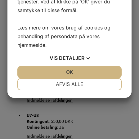
Kontakt
tjenester. Ved at klikke på 'OK' giver du
Du er altid velkommen til at kontakte os
samtykke til disse formål.
på
avgif.fodbold.medlemskab@gmail.com
hvis du har
spørgsmål.
Læs mere om vores brug af cookies og
Indmeld dig via boksen "Vælg afdeling" her på siden.
behandling af persondata på vores
hjemmeside.
VIS
DETALJER
Tilmelding Fodbold AVGIF
JA
NEJ
OK
JA
NEJ
U5-U6
NØDVENDIGE
PRÆFERENCER
AFVIS ALLE
Kontingent
: 450,00 DKK
Online betaling
: Ja
JA
NEJ
JA
NEJ
Indmeldelse i afdelingen
MARKETING
STATISTIK
U7-U8
Kontingent
: 550,00 DKK
Online betaling
: Ja
Indmeldelse i afdelingen