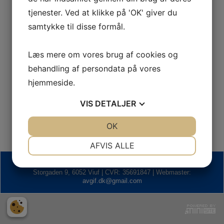
tjenester. Ved at klikke på 'OK' giver du
samtykke til disse formål.
Sponsorer
Læs mere om vores brug af cookies og
behandling af persondata på vores
hjemmeside.
VIS
DETALJER
JA
NEJ
OK
JA
NEJ
NØDVENDIGE
PRÆFERENCER
AFVIS ALLE
JA
NEJ
JA
NEJ
Alminde-Viuf Gymnastik- & Idrætsforening | Alminde-Viuf Hallen,
Storgaden 9, 6052 Viuf | CVR: 35691847 | Webmaster:
MARKETING
STATISTIK
avgif.dk@gmail.com