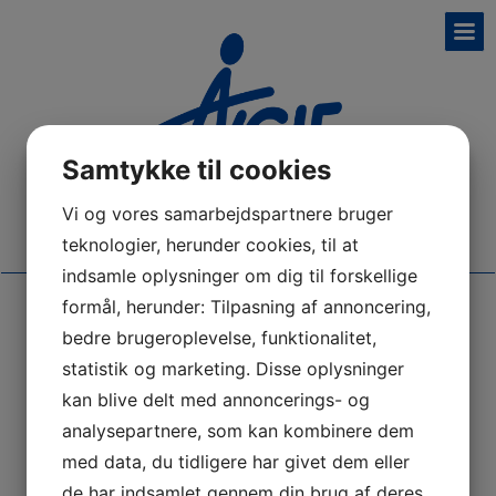
Samtykke til cookies
Vi og vores samarbejdspartnere bruger
teknologier, herunder cookies, til at
indsamle oplysninger om dig til forskellige
formål, herunder: Tilpasning af annoncering,
bedre brugeroplevelse, funktionalitet,
Vedtægter
statistik og marketing. Disse oplysninger
kan blive delt med annoncerings- og
Vedtægter for Alminde- Viuf Gymnastik- og
analysepartnere, som kan kombinere dem
Idrætsforening
(
1.5 Mb
)
med data, du tidligere har givet dem eller
de har indsamlet gennem din brug af deres