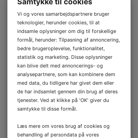
Samtykke til cookies
Kasserer
Vi og vores samarbejdspartnere bruger
Søren Møller Jensen
teknologier, herunder cookies, til at
mail:
soeren.moeller@gmail.com
indsamle oplysninger om dig til forskellige
telefon: 40466823
formål, herunder: Tilpasning af annoncering,
Baneansvarlig
bedre brugeroplevelse, funktionalitet,
Villy Dahlgaard
statistik og marketing. Disse oplysninger
mail:
famdahlgaard@gmail.com
kan blive delt med annoncerings- og
telefon:
analysepartnere, som kan kombinere dem
Næstformand/Sekretær
med data, du tidligere har givet dem eller
Anni Tonsberg
de har indsamlet gennem din brug af deres
mail:
aftonsberg@gmail.com
telefon:
2643 1396
tjenester. Ved at klikke på 'OK' giver du
samtykke til disse formål.
Bestyrelsesmedlem
Preben Jørgensen
mail:
Læs mere om vores brug af cookies og
j
preben1@gmail.com
telefon:
4
0288785
behandling af persondata på vores