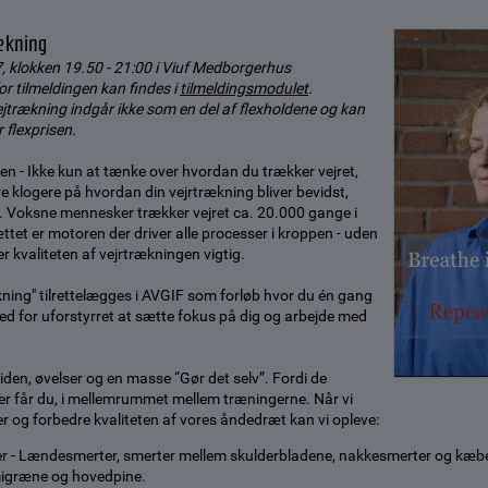
rækning
 klokken 19.50 - 21:00 i Viuf Medborgerhus
or tilmeldingen kan findes i
tilmeldingsmodulet
.
ejtrækning indgår ikke som en del af flexholdene og kan
r flexprisen.
n - Ikke kun at tænke over hvordan du trækker vejret,
e klogere på hvordan din vejrtrækning bliver bevidst,
. Voksne mennesker trækker vejret ca. 20.000 gange i
tet er motoren der driver alle processer i kroppen - uden
r kvaliteten af vejrtrækningen vigtig.
kning" tilrettelægges i AVGIF som forløb hvor du én gang
d for uforstyrret at sætte fokus på dig og arbejde med
iden, øvelser og en masse “Gør det selv”. Fordi de
ter får du, i mellemrummet mellem træningerne. Når vi
r og forbedre kvaliteten af vores åndedræt kan vi opleve:
r - Lændesmerter, smerter mellem skulderbladene, nakkesmerter og kæ
migræne og hovedpine.