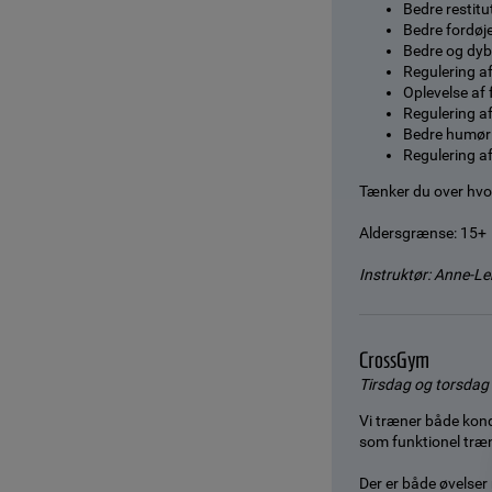
Bedre restitu
Bedre fordøj
Bedre og dyb
Regulering a
Oplevelse af 
Regulering a
Bedre humør
Regulering a
Tænker du over hvor
Aldersgrænse: 15+
Instruktør: Anne-Le
CrossGym
Tirsdag og torsdag k
Vi træner både kond
som funktionel træ
Der er både øvelse