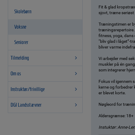
Fit & glad kropstræn
Skolebørn
sjovt, træne seriøs
Træningstimen er b
Voksne
træningsrepertoire.
fitness, yoga, dans
“bliv glad i låget”-
Seniorer
bliver varme indefr
Tilmelding
Vi arbejder med sek
muskler på én gang. 
som integrerer hjer
Om os
Fokus vil igennem 
kerne og forbedrer 
Instruktør/frivillige
er blevet korte.
DGI Landsstævner
Nøgleord for trænin
Aldersgrænse: 18+
Instuktør: Anne-Len