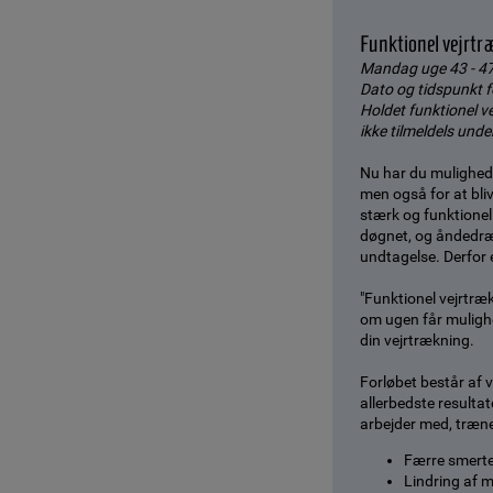
Funktionel vejrt
Mandag uge 43 - 47,
Dato og tidspunkt f
Holdet funktionel v
ikke tilmeldels unde
Nu har du mulighede
men også for at bliv
stærk og funktionel
døgnet, og åndedræt
undtagelse. Derfor e
"Funktionel vejrtræ
om ugen får mulighe
din vejrtrækning.
Forløbet består af v
allerbedste resulta
arbejder med, træne
Færre smerte
Lindring af 