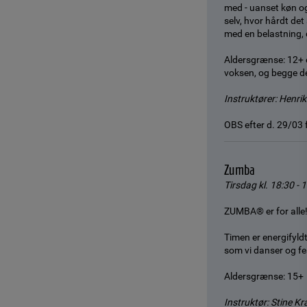
med - uanset køn o
selv, hvor hårdt det
med en belastning, 
Aldersgrænse: 12+ 
voksen, og begge de
Instruktører: Henri
OBS efter d. 29/03 
Zumba
Tirsdag kl. 18:30 - 
ZUMBA® er for alle! 
Timen er energifyld
som vi danser og fes
Aldersgrænse: 15+
Instruktør: Stine 