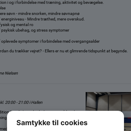
tion i og i forbindelse med træning, aktivitet og bevægelse.
else
ere søvn - mindre snorken, mindre søvnapnø
f energiniveau - Mindre træthed, mere overskud.
fysisk og mental ro
f psykisk ubehag, og stress symptomer
f oplevede symptomer i forbindelse med overgangsalder
dan du trækker vejret? - Ellers er nu et glimrende tidspunkt at begynde.
ne Nielsen
l. 20:00 - 21:00 i Hallen
ition (cardio), styrke, balance - også kendt
ning.
Samtykke til cookies
r med kropsvægt og med udstyr. Alle kan være