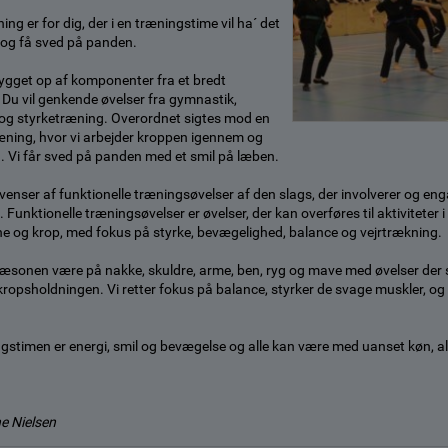
ing er for dig, der i en træningstime vil ha´ det
t og få sved på panden.
ygget op af komponenter fra et bredt
 Du vil genkende øvelser fra gymnastik,
 og styrketræning. Overordnet sigtes mod en
træning, hvor vi arbejder kroppen igennem og
a. Vi får sved på panden med et smil på læben.
venser af funktionelle træningsøvelser af den slags, der involverer og e
Funktionelle træningsøvelser er øvelser, der kan overføres til aktiviteter 
ne og krop, med fokus på styrke, bevægelighed, balance og vejrtrækning.
sæsonen være på nakke, skuldre, arme, ben, ryg og mave med øvelser der 
kropsholdningen. Vi retter fokus på balance, styrker de svage muskler, o
gstimen er energi, smil og bevægelse og alle kan være med uanset køn, al
e Nielsen