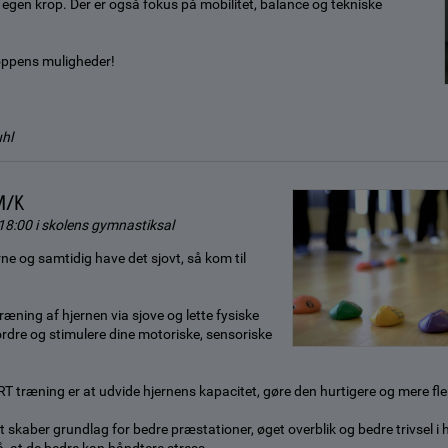
 egen krop. Der er også fokus på mobilitet, balance og tekniske
oppens muligheder!
uhl
M/K
18:00 i skolens gymnastiksal
rne og samtidig have det sjovt, så kom til
æning af hjernen via sjove og lette fysiske
ordre og stimulere dine motoriske, sensoriske
.
træning er at udvide hjernens kapacitet, gøre den hurtigere og mere fle
 skaber grundlag for bedre præstationer, øget overblik og bedre trivsel i