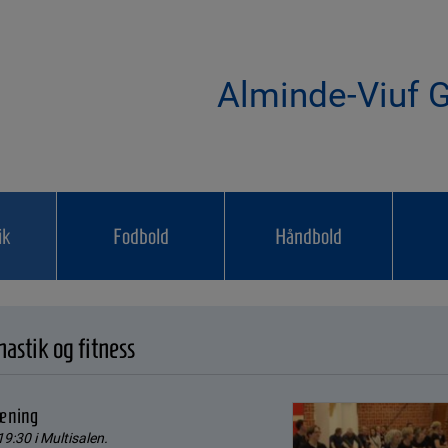
Alminde-Viuf G
ik
Fodbold
Håndbold
astik og fitness
ræning
9:30 i Multisalen.