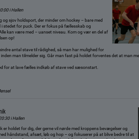
20:00 i Hallen
tig og sjov holdsport, der minder om hockey – bare med
d i stedet for puck. Der er fokus på fællesskab og
lle kan være med – uanset niveau. Kom og vær en del af
lsen op!
indre antal stave til rådighed, så man har mulighed for
af inden man tilmelder sig. Går man fast på holdet forventes det at man m
ed for at lave fælles indkøb af stave ved sæsonstart.
Mensel
nik
20:30 i Hallen
 er holdet for dig, der gerne vil nørde med kroppens bevægelser og
med håndstand, afsæt, løb og hop – og fokuserer på at blive bedre til at