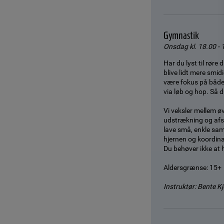
Gymnastik
Onsdag kl. 18.00 - 1
Har du lyst til rør
blive lidt mere smid
være fokus på både
via løb og hop. Så
Vi veksler mellem øv
udstrækning og afsp
lave små, enkle sam
hjernen og koordina
Du behøver ikke at h
Aldersgrænse: 15+
Instruktør: Bente K